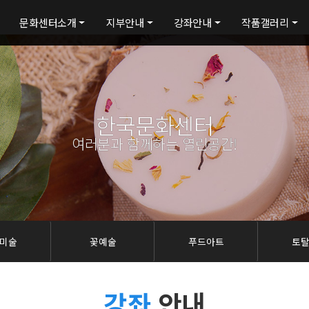
문화센터소개
지부안내
강좌안내
작품갤러리
한국문화센터
여러분과 함께하는 열린공간!
미술
꽃예술
푸드아트
토
강좌
안내