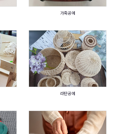
가죽공예
라탄공예