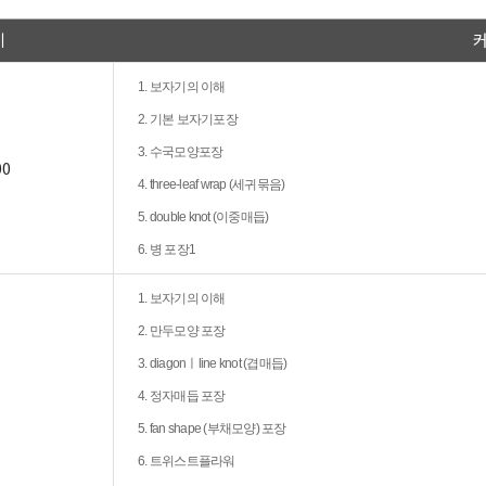
비
1. 보자기의 이해
2. 기본 보자기포장
3. 수국모양포장
00
4. three-leaf wrap (세귀묶음)
5. double knot (이중매듭)
6. 병 포장1
1. 보자기의 이해
2. 만두모양 포장
3. diagonㅣline knot (겹매듭)
4. 정자매듭 포장
5. fan shape (부채모양) 포장
6. 트위스트플라워