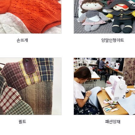
손뜨개
양말인형아트
퀼트
패션양재