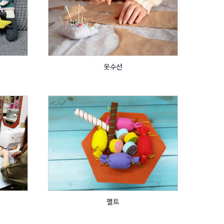
옷수선
펠트