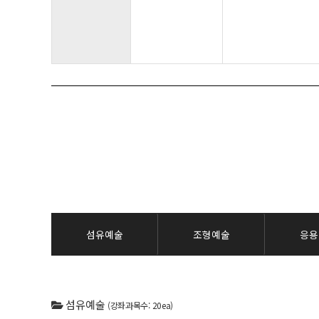
섬유예술
조형예술
응용
섬유예술
(강좌과목수: 20ea)