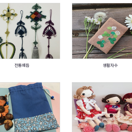
전통매듭
생활자수