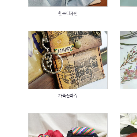
한복디자인
가죽꼴라쥬