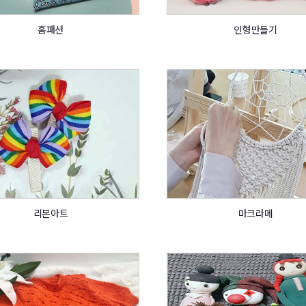
홈패션
인형만들기
리본아트
마크라메