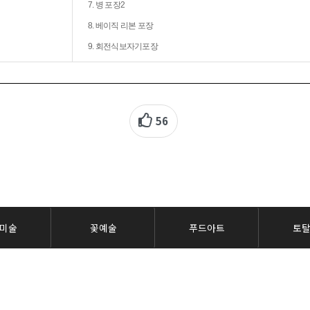
7. 병 포장2
8. 베이직 리본 포장
9. 회전식보자기포장
56
미술
꽃예술
푸드아트
토