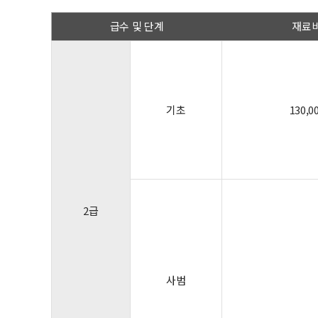
급수 및 단계
재료
기초
130,0
2급
사범