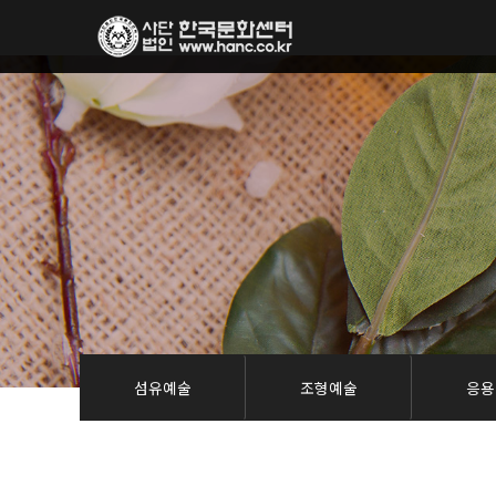
섬유예술
조형예술
응용