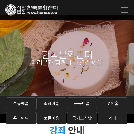
한국문화센터
여러분과 함께하는 열린공간!
섬유예술
조형예술
응용미술
꽃예술
푸드아트
토탈미용
국가고시반
기타
강좌
안내