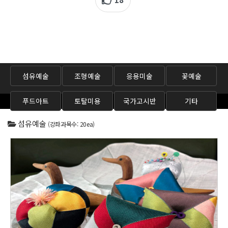
섬유예술
조형예술
응용미술
꽃예술
푸드아트
토탈미용
국가고시반
기타
섬유예술
(강좌과목수: 20ea)