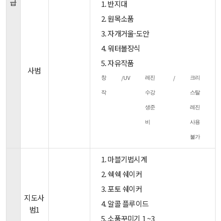
급
1. 반지대
2. 원목소품
3. 자개거울-도안
4. 워터볼장식
5. 자유작품
사범
/UV
/
창
레진
크리
작
수강
스탈
생준
레진
비
사용
불가
1. 마블기법시계
2. 쉑쉑 쉐이커
3. 포토 쉐이커
지도사
4. 알콜 플루이드
범1
5. 소품꾸미기 1 ~3