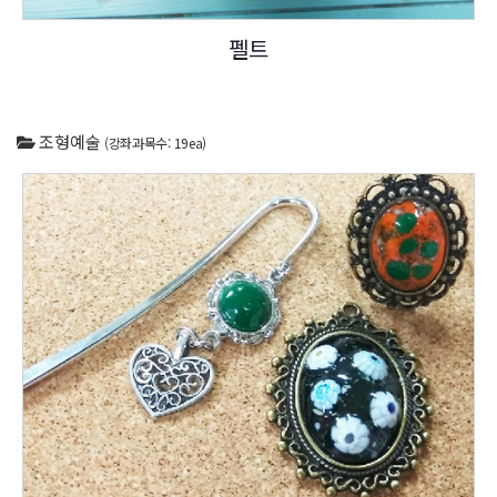
펠트
조형예술
(강좌과목수: 19ea)