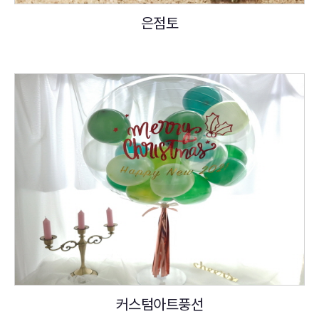
은점토
커스텀아트풍선