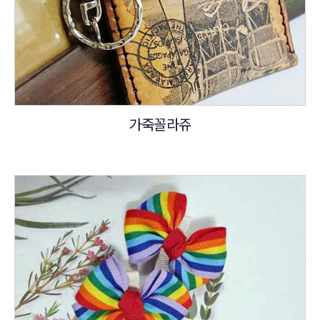
가죽꼴라쥬