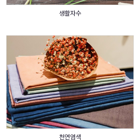
생활자수
천연염색