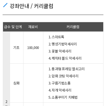
강좌안내 / 커리큘럼
급수 및 단계
재료비
커리큘럼
1. 스마트톡
2. 행성기법악세사리
기초
100,000
3. 꽃볼 악세사리
4. 캐릭터 몰드 악세사리
1. 통과형 프레임 열쇠고리
2. 압화 코팅 악세사리
심화
3. 구름기법소품
4. 자개 악세사리
5. 소품꾸미기 치패법
2