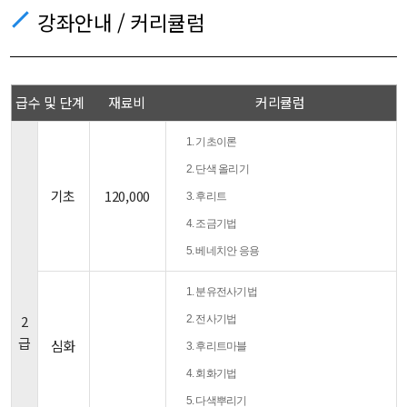
강좌안내 / 커리큘럼
급수 및 단계
재료비
커리큘럼
1. 기초이론
2. 단색 올리기
기초
120,000
3. 후리트
4. 조금기법
5. 베네치안 응용
1. 분유전사기법
2
2. 전사기법
급
심화
3. 후리트마블
4. 회화기법
5. 다색뿌리기