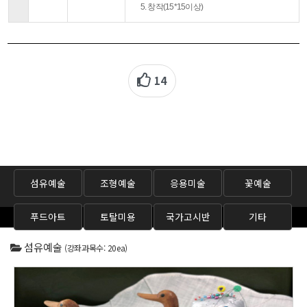
5. 창작(15*15이상)
14
섬유예술
조형예술
응용미술
꽃예술
푸드아트
토탈미용
국가고시반
기타
섬유예술
(강좌과목수: 20ea)