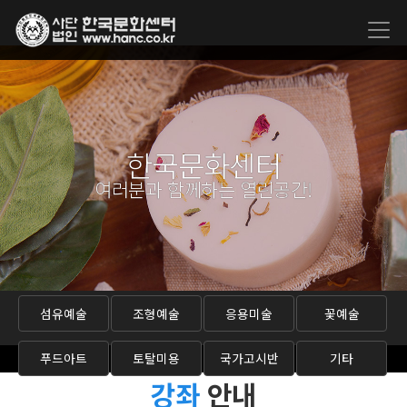
한국문화센터
여러분과 함께하는 열린공간!
섬유예술
조형예술
응용미술
꽃예술
푸드아트
토탈미용
국가고시반
기타
강좌
안내