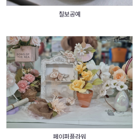
칠보공예
페이퍼플라워