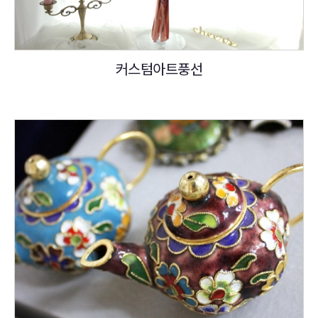
커스텀아트풍선