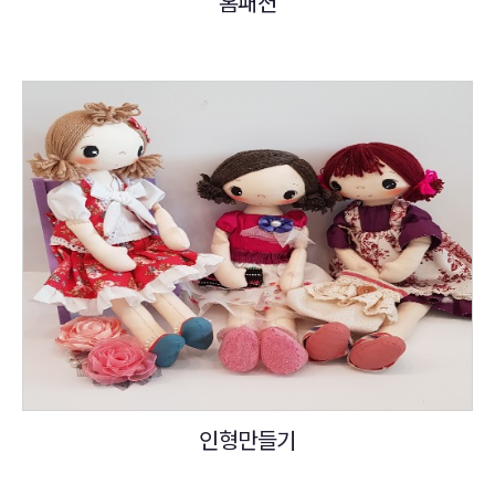
홈패션
인형만들기