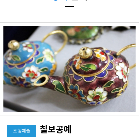
칠보공예
조형예술