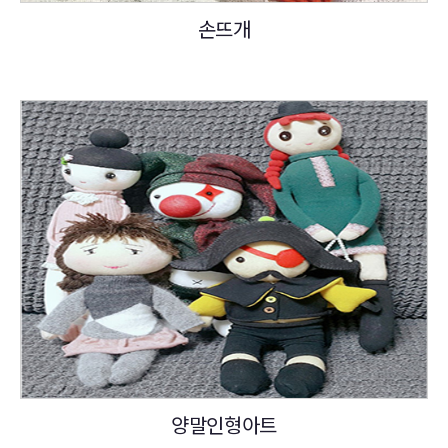
손뜨개
양말인형아트