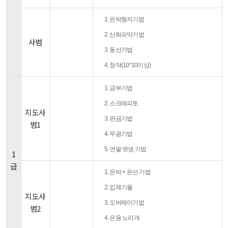
1. 은박형지기법
2. 산화피막기법
사범
3. 동선기법
4. 창작(10*10이상)
1. 금부기법
2. 스크래피토
지도사
3. 판금기법
범1
4. 무광기법
5. 연필 뎃생 기법
1
급
1. 은박 + 은선 기법
2. 입체기물
지도사
3. 오버레이기법
범2
4. 은용 노리개