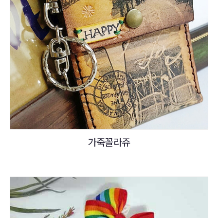
가죽꼴라쥬