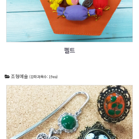
펠트
조형예술
(강좌과목수: 19ea)