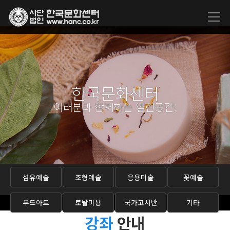
한국문화센터
여러분과 함께하는 열린공간!
섬유예술
조형예술
응용미술
꽃예술
푸드아트
토탈미용
국가고시반
기타
강좌
안내