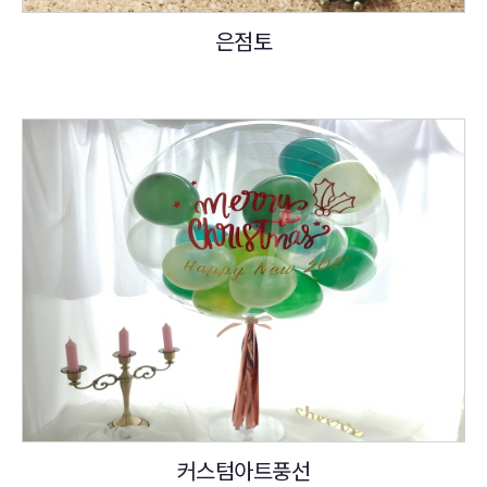
은점토
커스텀아트풍선