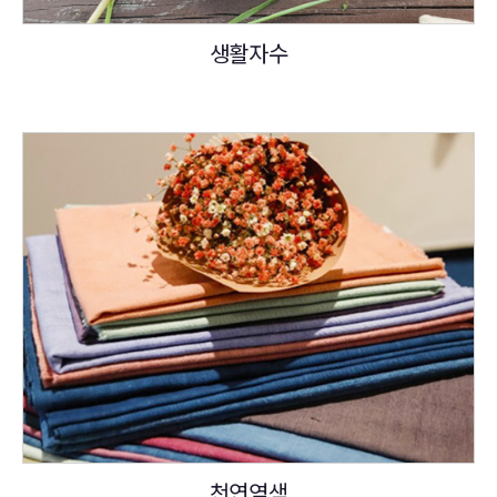
생활자수
천연염색