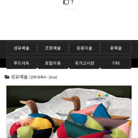
7
섬유예술
조형예술
응용미술
꽃예술
푸드아트
토탈미용
국가고시반
기타
섬유예술
(강좌과목수: 20ea)