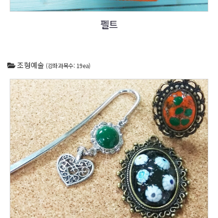
펠트
조형예술
(강좌과목수: 19ea)