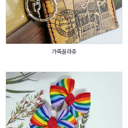
가죽꼴라쥬