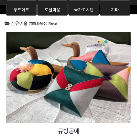
푸드아트
토탈미용
국가고시반
기타
섬유예술
(강좌과목수: 20ea)
규방공예