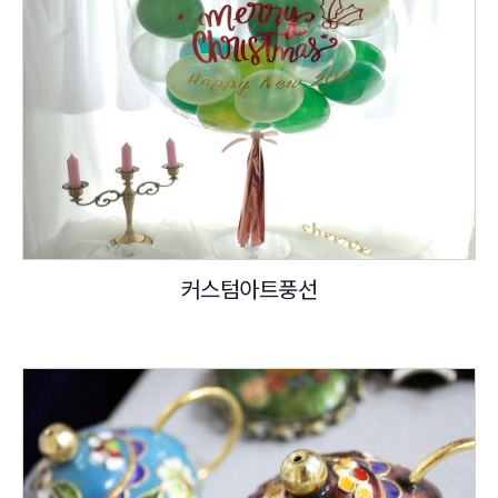
커스텀아트풍선