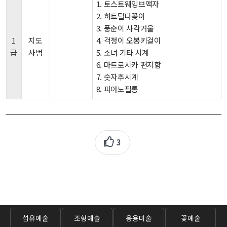
1. 토스트웨잉브액자
2. 하트틸다꽂이
3. 풍순이 사각거울
1
지도
4. 걱정이 오봉키걸이
급
사범
5. 소녀 기타 시계
6. 마트로시카 편지함
7. 숫자추시계
8. 피아노필통
3
섬유예술
조형예술
응용미술
꽃예술