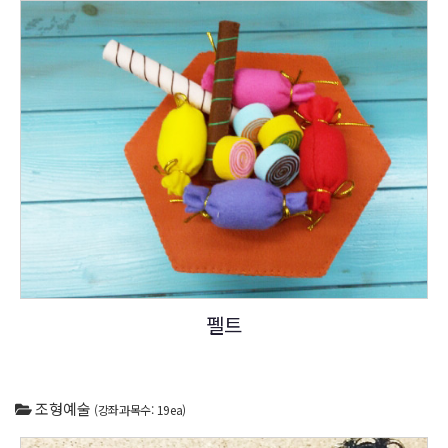
펠트
조형예술
(강좌과목수: 19ea)