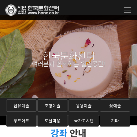
한국문화센터
여러분과 함께하는 열린공간!
섬유예술
조형예술
응용미술
꽃예술
푸드아트
토탈미용
국가고시반
기타
강좌
안내