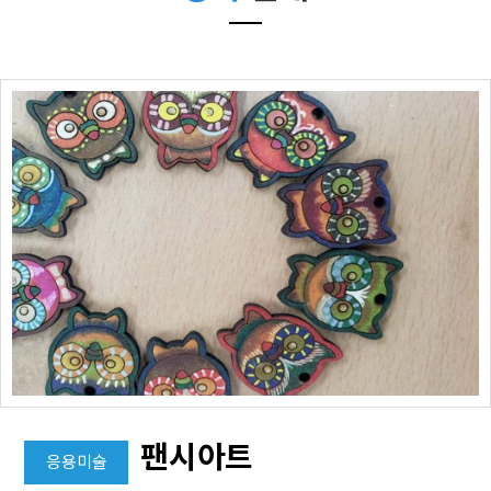
팬시아트
응용미술