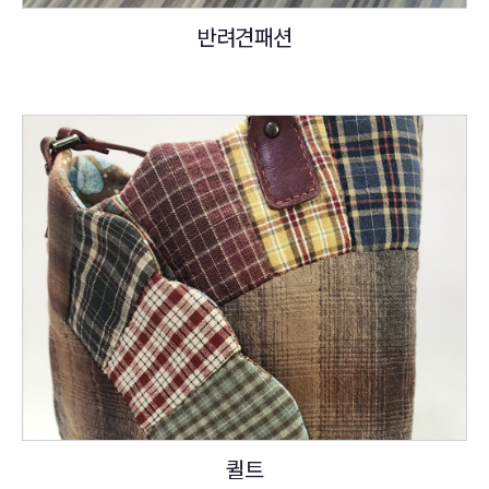
반려견패션
퀼트