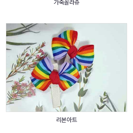
가죽꼴라쥬
리본아트