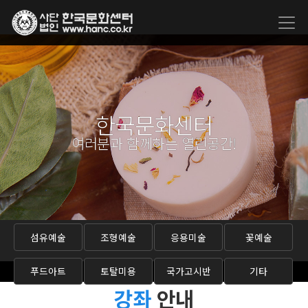
한국문화센터
여러분과 함께하는 열린공간!
섬유예술
조형예술
응용미술
꽃예술
푸드아트
토탈미용
국가고시반
기타
강좌
안내