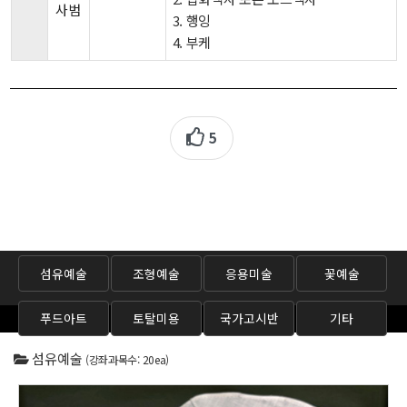
사범
3. 행잉
4. 부케
5
섬유예술
조형예술
응용미술
꽃예술
푸드아트
토탈미용
국가고시반
기타
섬유예술
(강좌과목수: 20ea)