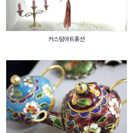
커스텀아트풍선