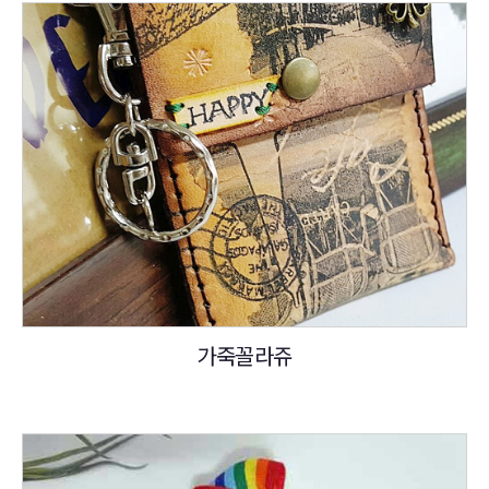
가죽꼴라쥬