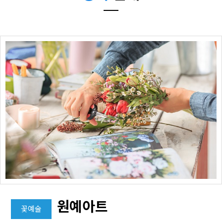
원예아트
꽃예술