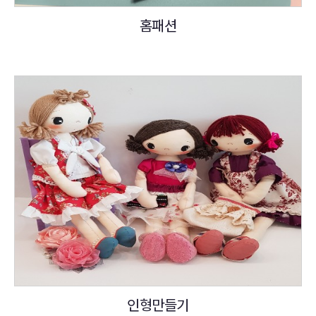
홈패션
인형만들기