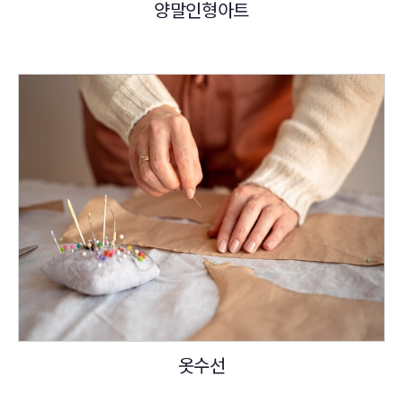
양말인형아트
옷수선