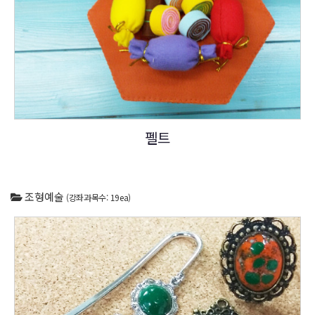
펠트
조형예술
(강좌과목수: 19ea)