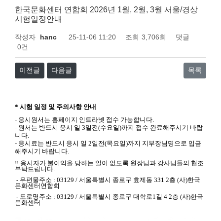
한국문화센터 연합회 2026년 1월, 2월, 3월 서울/경상
시험일정안내
작성자
hanc
25-11-06 11:20
조회
3,706회
댓글
0건
이전글
다음글
목록
*
시험 일정 및 주의사항 안내
-
응시원서는
홈페이지
인트라넷 접수
가능합니다
.
-
원서는 반드시 응시 일
3
일전
(
수요일
)
까지 접수 완료해주시기 바랍
니다
.
-
응시료는
반드시 응시 일
2
일전
(
목요일
)
까지 지부장님명으로 입금
해주시기 바랍니다
.
!!
응시자가 불이익을 당하는 일이 없도록 원장님과 강사님들의 협조
부탁드립니다
.
-
우편물주소
: 03129 /
서울특별시 종로구 효제동
331 2
층
(
사
)
한국
문화센터연합회
-
도로명주소
: 03129 /
서울특별시 종로구 대학로
1
길
4 2
층
(
사
)
한국
문화센터