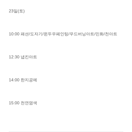
23일(토)
10:00 패션/도자기/윈두우페인팅/우드버닝아트/민화/천아트
12:30 냅킨아트
14:00 한지공예
15:00 천연염색